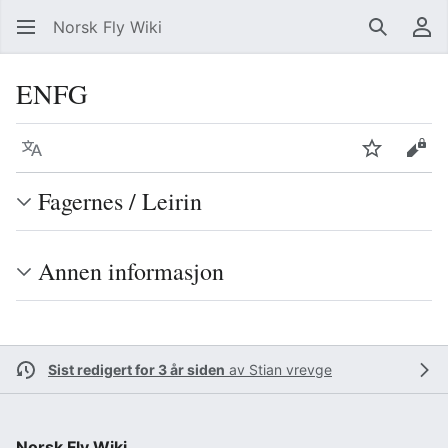
Norsk Fly Wiki
Søk
Br
ENFG
Språk
Overvåk
Vis 
Fagernes / Leirin
Annen informasjon
Sist redigert for 3 år siden
av
Stian vrevge
Norsk Fly Wiki